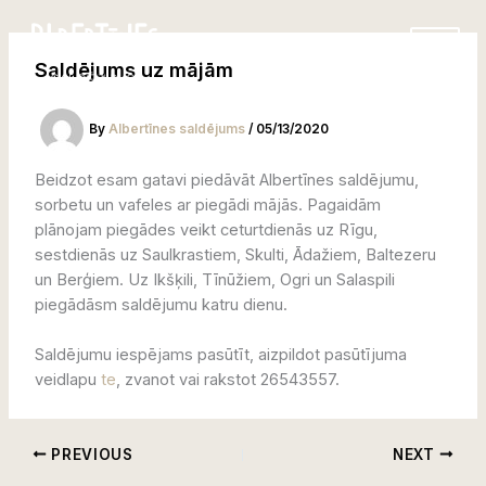
Skip
to
content
Saldējums uz mājām
By
Albertīnes saldējums
/
05/13/2020
Beidzot esam gatavi piedāvāt Albertīnes saldējumu,
sorbetu un vafeles ar piegādi mājās. Pagaidām
plānojam piegādes veikt ceturtdienās uz Rīgu,
sestdienās uz Saulkrastiem, Skulti, Ādažiem, Baltezeru
un Berģiem. Uz Ikšķili, Tīnūžiem, Ogri un Salaspili
piegādāsm saldējumu katru dienu.
Saldējumu iespējams pasūtīt, aizpildot pasūtījuma
veidlapu
te
, zvanot vai rakstot 26543557.
PREVIOUS
NEXT