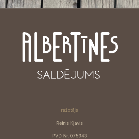
ražotājs
Reinis Kļavis
PVD Nr. 075943