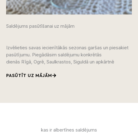
Saldējums pasūtīšanai uz mājām​
Izvēlieties savas iecienītākās sezonas garšas un
piesakiet
pasūtījumu. Piegādāsim saldējumu konkrētās
dienās Rīgā, Ogrē, Saulkrastos, Siguldā un apkārtnē
PASŪTĪT UZ MĀJĀM
kas ir albertīnes saldējums