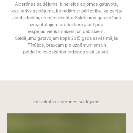
Albertīnes saldējums ir nelielos apjomos gatavots,
kvalitatīvs saldējums, ko radām ar pārliecību, ka garšai
jābūt izteiktai, ne pārsaldinātai. Saldējuma gatavošanā
izmantotajiem produktiem jābūt pēc
iespējas vienkāršākiem un dabiskiem.
Saldējumu gatavojam kopš 2015.gada savās mājās
Tīnūžos, braucam pie uzņēmumiem un
piedalāmies dažādos tirdziņos visā Latvijā.
kā izskatās albertīnes saldējums