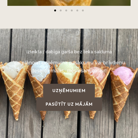
izteikta / dabīga garša bez lieka salduma
Vai plānojat uzņēmuma pasākumu vai brīvdienu
desertu mājās, mēs esam gatavi!
UZŅĒMUMIEM
PASŪTĪT UZ MĀJĀM