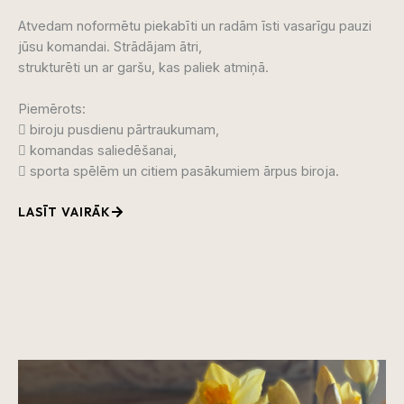
Atvedam noformētu piekabīti un radām
īsti
vasarīgu
pauzi
jūsu komandai. Strādājam ātri,
strukturēti un ar garšu, kas paliek atmiņā.
Piemērots:

biroju
pusdienu pārtraukumam,

komandas saliedēšanai,

sporta spēlēm un citiem pasākumiem ārpus biroja.
LASĪT VAIRĀK